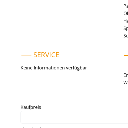
P
Öf
H
S
S
SERVICE
Keine Informationen verfügbar
En
W
Kaufpreis