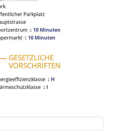
ark
fentlicher Parkplatz
auptstrasse
portzentrum
10 Minuten
upermarkt
10 Minuten
GESETZLICHE
VORSCHRIFTEN
ergieeffizienzklasse
H
ärmeschutzklasse
I