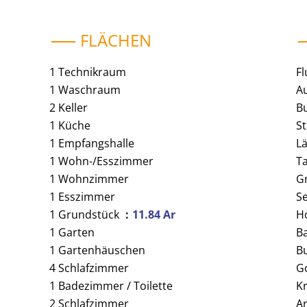
FLÄCHEN
1 Technikraum
F
1 Waschraum
A
2 Keller
B
1 Küche
S
1 Empfangshalle
L
1 Wohn-/Esszimmer
Ta
1 Wohnzimmer
G
1 Esszimmer
S
1 Grundstück
11.84 Ar
H
1 Garten
B
1 Gartenhäuschen
B
4 Schlafzimmer
G
1 Badezimmer / Toilette
K
2 Schlafzimmer
A