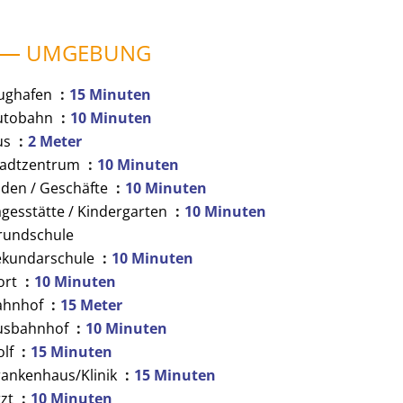
UMGEBUNG
lughafen
15 Minuten
utobahn
10 Minuten
us
2 Meter
tadtzentrum
10 Minuten
äden / Geschäfte
10 Minuten
gesstätte / Kindergarten
10 Minuten
rundschule
ekundarschule
10 Minuten
ort
10 Minuten
ahnhof
15 Meter
usbahnhof
10 Minuten
olf
15 Minuten
rankenhaus/Klinik
15 Minuten
rzt
10 Minuten