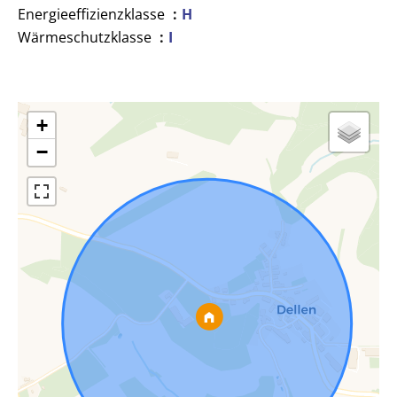
Energieeffizienzklasse
H
Wärmeschutzklasse
I
+
−